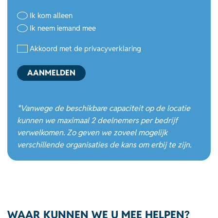
Postcode
Komt
Ik kom alleen
alleen
Ik neem iemand mee
of
neemt
Privacyverklaring
(Vereist)
Akkoord met de privacyverklaring
iemand
mee
(Vereist)
AANMELDEN
*Vanwege de beschikbare capaciteit op de locatie
kunnen we maximaal 2 deelnemers per bedrijf
verwelkomen. Zo geven we zoveel mogelijk
verschillende organisaties de kans om erbij te zijn.
WAAR KUNNEN WE U MEE HELPEN?