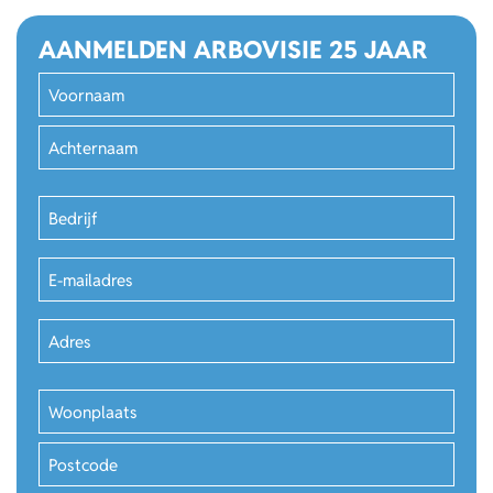
AANMELDEN ARBOVISIE 25 JAAR
Naam
(Vereist)
Voornaam
Achternaam
Bedrijf
(Vereist)
E-
mailadres
(Vereist)
Adres
(Vereist)
Straat
Adres
(Vereist)
+
huisnummer
Plaats