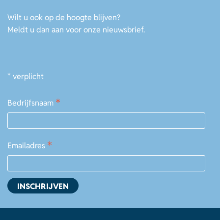
Wilt u ook op de hoogte blijven?
Meldt u dan aan voor onze nieuwsbrief.
*
verplicht
*
Bedrijfsnaam
*
Emailadres