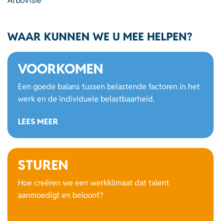
ArboVisie
WAAR KUNNEN WE U MEE HELPEN?
VOORKOMEN
Een goede balans tussen belastende factoren in het
werk en de individuele belastbaarheid.
LEES MEER
STUREN
Hoe creëren we een werkklimaat dat talent
aanmoedigt en beloont?