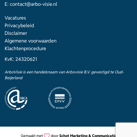
E:
contact@arbo-visie.nl
Vacatures
Privacybeleid
Disclaimer
Algemene voorwaarden
Klachtenprocedure
KvK: 24320621
ArboVisie is een handelsnaam van Arbovisie B.V. gevestigd te Oud-
Beijerland
Gemaakt met
door
Schot Marketing & Communicatie