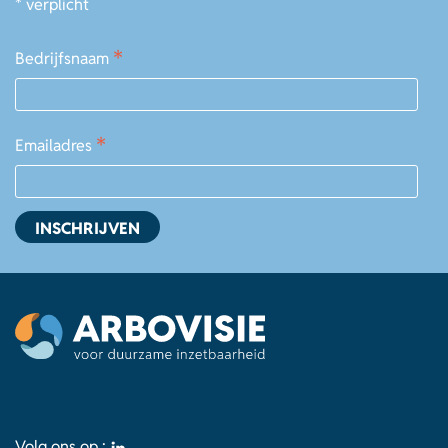
*
verplicht
*
Bedrijfsnaam
*
Emailadres
Volg ons op :