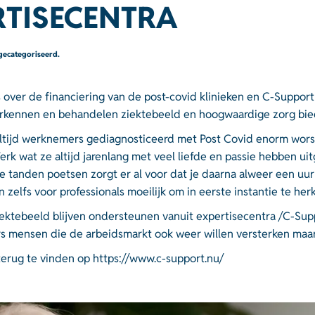
RTISECENTRA
 gecategoriseerd
.
over de financiering van de post-covid klinieken en C-Support
 herkennen en behandelen ziektebeeld en hoogwaardige zorg bi
 altijd werknemers gediagnosticeerd met Post Covid enorm wors
k wat ze altijd jarenlang met veel liefde en passie hebben uitg
e tanden poetsen zorgt er al voor dat je daarna alweer een uur
 zelfs voor professionals moeilijk om in eerste instantie te h
tebeeld blijven ondersteunen vanuit expertisecentra /C-Suppor
mers mensen die de arbeidsmarkt ook weer willen versterken ma
 terug te vinden op
https://www.c-support.nu/